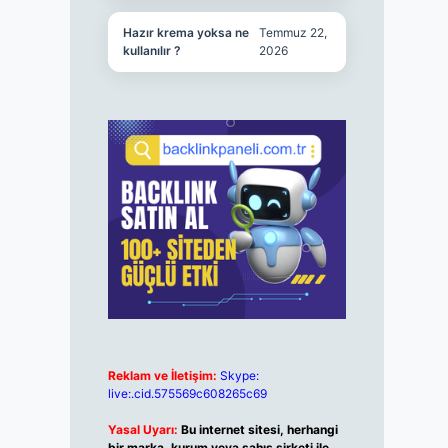
Hazır krema yoksa ne
Temmuz 22,
kullanılır ?
2026
Reklam ve İletişim:
Skype:
live:.cid.575569c608265c69
Yasal Uyarı:
Bu internet sitesi, herhangi
bir marka, kurum veya şahıs şirketi ile