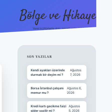
Bölge ve Hikaye
Yerel kültürlerle dolu neşeli yolculuk!
grand opera 
SIDEBAR
SON YAZILAR
Kendi ayakları üzerinde
Ağustos
durmak bir deyim mi ?
7, 2026
Borsa İstanbul çalışanı
Ağustos 6,
memur mu ?
2026
Kredi kartı gecikme faizi
Ağustos
gider yazilir mi ?
5, 2026