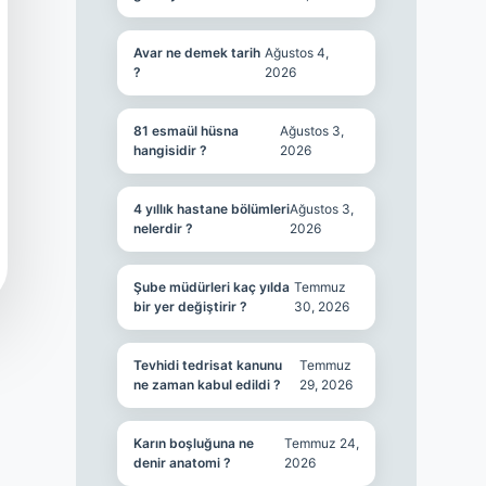
Avar ne demek tarih
Ağustos 4,
?
2026
81 esmaül hüsna
Ağustos 3,
hangisidir ?
2026
4 yıllık hastane bölümleri
Ağustos 3,
nelerdir ?
2026
Şube müdürleri kaç yılda
Temmuz
bir yer değiştirir ?
30, 2026
Tevhidi tedrisat kanunu
Temmuz
ne zaman kabul edildi ?
29, 2026
Karın boşluğuna ne
Temmuz 24,
denir anatomi ?
2026