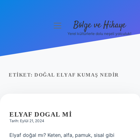
Bölge ve Hikaye
menüyü
aç
Yerel kültürlerle dolu neşeli yolculuk!
Anasayfa
Gizlilik Politikası
Yasal Uyarı
ETIKET:
DOĞAL ELYAF KUMAŞ NEDIR
Hakkımızda
ELYAF DOGAL MI
Tarih: Eylül 21, 2024
Elyaf doğal mı? Keten, alfa, pamuk, sisal gibi