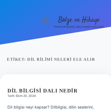
Bölge ve Hikaye
menüyü
aç
Yerel kültürlerle dolu neşeli yolculuk!
Anasayfa
Gizlilik Politikası
Yasal Uyarı
ETIKET:
DIL BILIMI NELERI ELE ALIR
Hakkımızda
DIL BILGISI DALI NEDIR
Tarih: Ekim 20, 2024
Dil bilgisi neyi kapsar? Dilbilgisi, dilin seslerini,