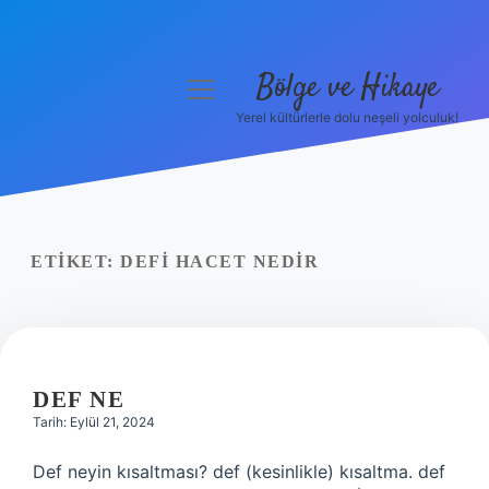
Bölge ve Hikaye
menüyü
aç
Yerel kültürlerle dolu neşeli yolculuk!
Anasayfa
Gizlilik Politikası
Yasal Uyarı
ETIKET:
DEFI HACET NEDIR
Hakkımızda
DEF NE
Tarih: Eylül 21, 2024
Def neyin kısaltması? def (kesinlikle) kısaltma. def