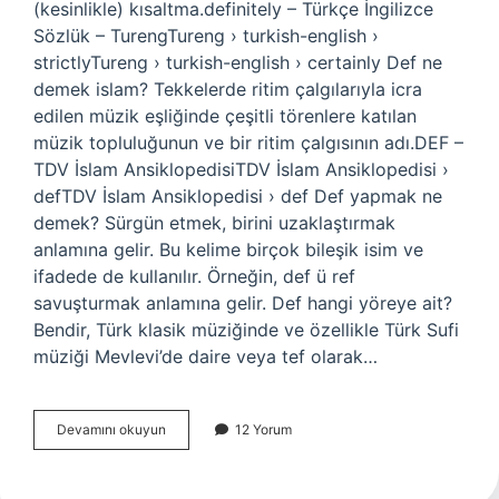
(kesinlikle) kısaltma.definitely – Türkçe İngilizce
Sözlük – TurengTureng › turkish-english ›
strictlyTureng › turkish-english › certainly Def ne
demek islam? Tekkelerde ritim çalgılarıyla icra
edilen müzik eşliğinde çeşitli törenlere katılan
müzik topluluğunun ve bir ritim çalgısının adı.DEF –
TDV İslam AnsiklopedisiTDV İslam Ansiklopedisi ›
defTDV İslam Ansiklopedisi › def Def yapmak ne
demek? Sürgün etmek, birini uzaklaştırmak
anlamına gelir. Bu kelime birçok bileşik isim ve
ifadede de kullanılır. Örneğin, def ü ref
savuşturmak anlamına gelir. Def hangi yöreye ait?
Bendir, Türk klasik müziğinde ve özellikle Türk Sufi
müziği Mevlevi’de daire veya tef olarak…
Def
Devamını okuyun
12 Yorum
Ne