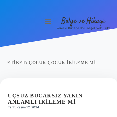
Bölge ve Hikaye
menüyü
aç
Yerel kültürlerle dolu neşeli yolculuk!
Anasayfa
Gizlilik Politikası
Yasal Uyarı
ETIKET:
ÇOLUK ÇOCUK IKILEME MI
Hakkımızda
UÇSUZ BUCAKSIZ YAKIN
ANLAMLI IKILEME MI
Tarih: Kasım 12, 2024