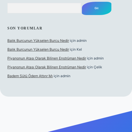
Arama
SON YORUMLAR
Balık Burcunun Yükselen Burcu Nedir
için
admin
Balık Burcunun Yükselen Burcu Nedir
için
Kel
Piyanonun Atası Olarak Bilinen Enstrüman Nedir
için
admin
Piyanonun Atası Olarak Bilinen Enstrüman Nedir
için
Çelik
Badem Sütü Ödem Attırır Mı
için
admin
 opera bet
elexbett.net
tulipbetgiris.org