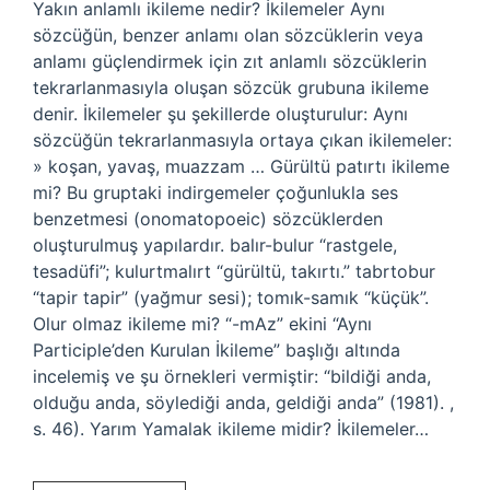
Yakın anlamlı ikileme nedir? İkilemeler Aynı
sözcüğün, benzer anlamı olan sözcüklerin veya
anlamı güçlendirmek için zıt anlamlı sözcüklerin
tekrarlanmasıyla oluşan sözcük grubuna ikileme
denir. İkilemeler şu şekillerde oluşturulur: Aynı
sözcüğün tekrarlanmasıyla ortaya çıkan ikilemeler:
» koşan, yavaş, muazzam … Gürültü patırtı ikileme
mi? Bu gruptaki indirgemeler çoğunlukla ses
benzetmesi (onomatopoeic) sözcüklerden
oluşturulmuş yapılardır. balır-bulur “rastgele,
tesadüfi”; kulurtmalırt “gürültü, takırtı.” tabrtobur
“tapir tapir” (yağmur sesi); tomık-samık “küçük”.
Olur olmaz ikileme mi? “-mAz” ekini “Aynı
Participle’den Kurulan İkileme” başlığı altında
incelemiş ve şu örnekleri vermiştir: “bildiği anda,
olduğu anda, söylediği anda, geldiği anda” (1981). ,
s. 46). Yarım Yamalak ikileme midir? İkilemeler…