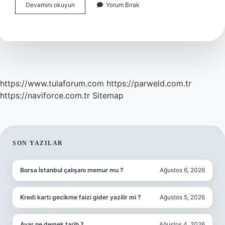
Uçsuz
Devamını okuyun
Yorum Bırak
Bucaksız
Yakın
Anlamlı
Ikileme
Mi
https://www.tulaforum.com
https://parweld.com.tr
https://naviforce.com.tr
Sitemap
SIDEBAR
SON YAZILAR
Borsa İstanbul çalışanı memur mu ?
Ağustos 6, 2026
Kredi kartı gecikme faizi gider yazilir mi ?
Ağustos 5, 2026
Avar ne demek tarih ?
Ağustos 4, 2026