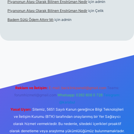
Piyanonun Atası Olarak Bilinen Enstrüman Nedir
için
admin
Piyanonun Atası Olarak Bilinen Enstrüman Nedir
için
Çelik
Badem Sütü Ödem Attırır Mı
için
admin
d opera bet
elexbett.net
tulipbetgiris.org
Reklam ve İletişim:
E-mail:
backlinkpaneli@gmail.com
Teams:
forumhizmeti@gmail.com
Whatsapp: 0262 606 0 726
Telegram:
@karabul
Yasal Uyarı:
Sitemiz, 5651 Sayılı Kanun gereğince Bilgi Teknolojileri
ve İletişim Kurumu (BTK) tarafından onaylanmış bir Yer Sağlayıcı
olarak hizmet vermektedir. Bu nedenle, sitedeki içerikleri proaktif
olarak denetleme veya araştırma yükümlülüğümüz bulunmamaktadır.