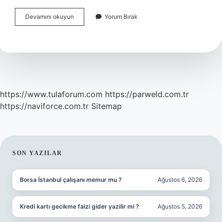
Ci̇Mer
Devamını okuyun
Yorum Bırak
Şikayeti
Karşı
Taraf
Görür
Mü
https://www.tulaforum.com
https://parweld.com.tr
https://naviforce.com.tr
Sitemap
SIDEBAR
SON YAZILAR
Borsa İstanbul çalışanı memur mu ?
Ağustos 6, 2026
Kredi kartı gecikme faizi gider yazilir mi ?
Ağustos 5, 2026