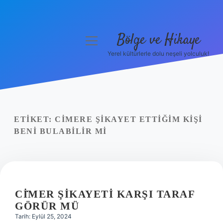
Bölge ve Hikaye
menüyü
aç
Yerel kültürlerle dolu neşeli yolculuk!
Anasayfa
Gizlilik Politikası
Yasal Uyarı
ETIKET:
CIMERE ŞIKAYET ETTIĞIM KIŞI
BENI BULABILIR MI
Hakkımızda
CİMER ŞIKAYETI KARŞI TARAF
GÖRÜR MÜ
Tarih: Eylül 25, 2024