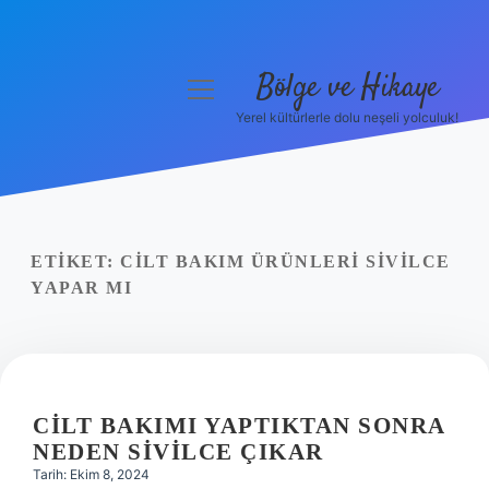
Bölge ve Hikaye
menüyü
aç
Yerel kültürlerle dolu neşeli yolculuk!
Anasayfa
Gizlilik Politikası
Yasal Uyarı
ETIKET:
CILT BAKIM ÜRÜNLERI SIVILCE
YAPAR MI
Hakkımızda
CILT BAKIMI YAPTIKTAN SONRA
NEDEN SIVILCE ÇIKAR
Tarih: Ekim 8, 2024