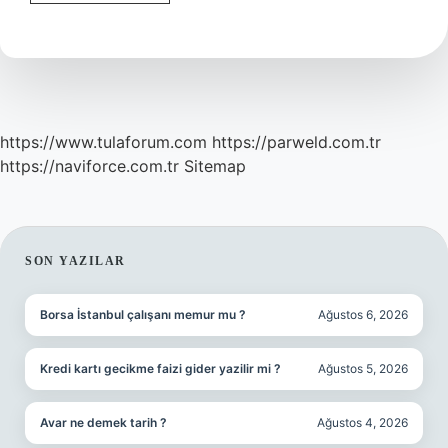
Bakımı
Yaptıktan
Sonra
Neden
Sivilce
Çıkar
https://www.tulaforum.com
https://parweld.com.tr
https://naviforce.com.tr
Sitemap
SIDEBAR
SON YAZILAR
Borsa İstanbul çalışanı memur mu ?
Ağustos 6, 2026
Kredi kartı gecikme faizi gider yazilir mi ?
Ağustos 5, 2026
Avar ne demek tarih ?
Ağustos 4, 2026