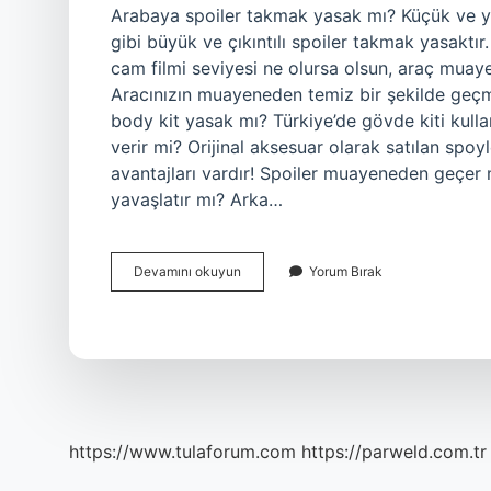
Arabaya spoiler takmak yasak mı? Küçük ve ya
gibi büyük ve çıkıntılı spoiler takmak yasakt
cam filmi seviyesi ne olursa olsun, araç muaye
Aracınızın muayeneden temiz bir şekilde geçme
body kit yasak mı? Türkiye’de gövde kiti kulla
verir mi? Orijinal aksesuar olarak satılan spo
avantajları vardır! Spoiler muayeneden geçer 
yavaşlatır mı? Arka…
Araba
Devamını okuyun
Yorum Bırak
Spoiler
Muayeneden
Geçer
Mi
https://www.tulaforum.com
https://parweld.com.tr