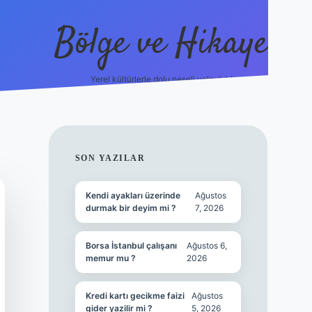
Bölge ve Hikaye
Yerel kültürlerle dolu neşeli yolculuk!
grand opera be
SIDEBAR
SON YAZILAR
Kendi ayakları üzerinde
Ağustos
durmak bir deyim mi ?
7, 2026
Borsa İstanbul çalışanı
Ağustos 6,
memur mu ?
2026
Kredi kartı gecikme faizi
Ağustos
gider yazilir mi ?
5, 2026