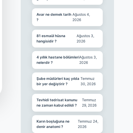
Avar ne demek tarih
Ağustos 4,
?
2026
81 esmaül hüsna
Ağustos 3,
hangisidir ?
2026
4 yıllık hastane bölümleri
Ağustos 3,
nelerdir ?
2026
Şube müdürleri kaç yılda
Temmuz
bir yer değiştirir ?
30, 2026
Tevhidi tedrisat kanunu
Temmuz
ne zaman kabul edildi ?
29, 2026
Karın boşluğuna ne
Temmuz 24,
denir anatomi ?
2026