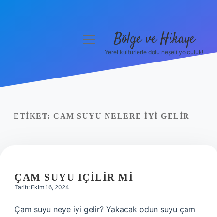
Bölge ve Hikaye
menüyü
aç
Yerel kültürlerle dolu neşeli yolculuk!
Anasayfa
Gizlilik Politikası
Yasal Uyarı
ETIKET:
CAM SUYU NELERE IYI GELIR
Hakkımızda
ÇAM SUYU IÇILIR MI
Tarih: Ekim 16, 2024
Çam suyu neye iyi gelir? Yakacak odun suyu çam