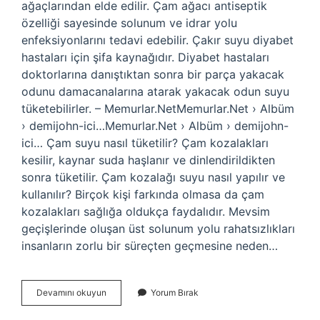
ağaçlarından elde edilir. Çam ağacı antiseptik
özelliği sayesinde solunum ve idrar yolu
enfeksiyonlarını tedavi edebilir. Çakır suyu diyabet
hastaları için şifa kaynağıdır. Diyabet hastaları
doktorlarına danıştıktan sonra bir parça yakacak
odunu damacanalarına atarak yakacak odun suyu
tüketebilirler. – Memurlar.NetMemurlar.Net › Albüm
› demijohn-ici…Memurlar.Net › Albüm › demijohn-
ici… Çam suyu nasıl tüketilir? Çam kozalakları
kesilir, kaynar suda haşlanır ve dinlendirildikten
sonra tüketilir. Çam kozalağı suyu nasıl yapılır ve
kullanılır? Birçok kişi farkında olmasa da çam
kozalakları sağlığa oldukça faydalıdır. Mevsim
geçişlerinde oluşan üst solunum yolu rahatsızlıkları
insanların zorlu bir süreçten geçmesine neden…
Çam
Devamını okuyun
Yorum Bırak
Suyu
Içilir