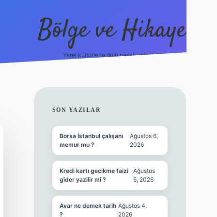
Bölge ve Hikaye
Yerel kültürlerle dolu neşeli yolculuk!
grand oper
SIDEBAR
SON YAZILAR
Borsa İstanbul çalışanı
Ağustos 6,
memur mu ?
2026
Kredi kartı gecikme faizi
Ağustos
gider yazilir mi ?
5, 2026
Avar ne demek tarih
Ağustos 4,
?
2026