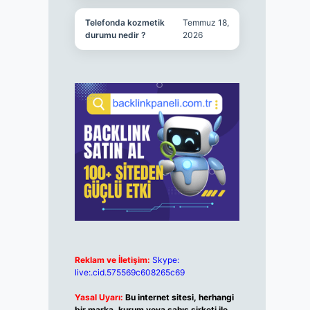
Telefonda kozmetik
Temmuz 18,
durumu nedir ?
2026
Reklam ve İletişim:
Skype:
live:.cid.575569c608265c69
Yasal Uyarı:
Bu internet sitesi, herhangi
bir marka, kurum veya şahıs şirketi ile