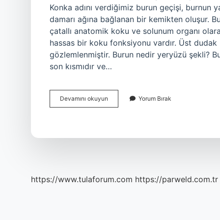
Konka adını verdiğimiz burun geçişi, burnun 
damarı ağına bağlanan bir kemikten oluşur. Bu
çatallı anatomik koku ve solunum organı olarak
hassas bir koku fonksiyonu vardır. Üst dudak i
gözlemlenmiştir. Burun nedir yeryüzü şekli? B
son kısmıdır ve…
Burun
Devamını okuyun
Yorum Bırak
Yapısı
Nedir
Kısaca
https://www.tulaforum.com
https://parweld.com.tr