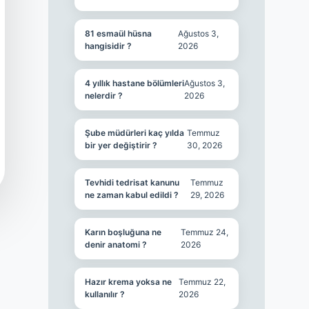
81 esmaül hüsna
Ağustos 3,
hangisidir ?
2026
4 yıllık hastane bölümleri
Ağustos 3,
nelerdir ?
2026
Şube müdürleri kaç yılda
Temmuz
bir yer değiştirir ?
30, 2026
Tevhidi tedrisat kanunu
Temmuz
ne zaman kabul edildi ?
29, 2026
Karın boşluğuna ne
Temmuz 24,
denir anatomi ?
2026
Hazır krema yoksa ne
Temmuz 22,
kullanılır ?
2026