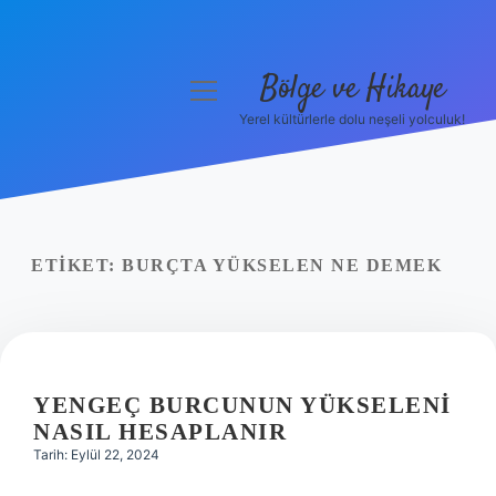
Bölge ve Hikaye
menüyü
aç
Yerel kültürlerle dolu neşeli yolculuk!
Anasayfa
Gizlilik Politikası
Yasal Uyarı
ETIKET:
BURÇTA YÜKSELEN NE DEMEK
Hakkımızda
YENGEÇ BURCUNUN YÜKSELENI
NASIL HESAPLANIR
Tarih: Eylül 22, 2024