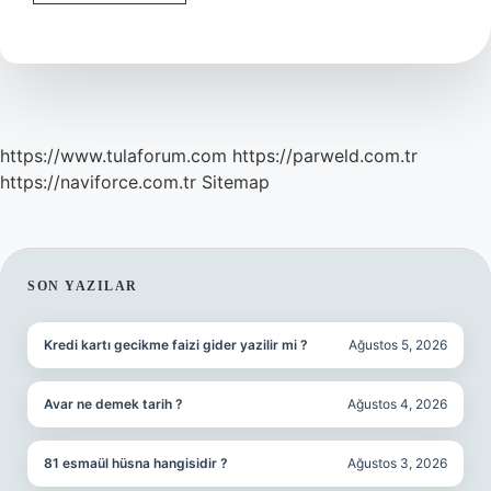
Burcunun
Yükseleni
Nasıl
Hesaplanır
https://www.tulaforum.com
https://parweld.com.tr
https://naviforce.com.tr
Sitemap
SIDEBAR
SON YAZILAR
Kredi kartı gecikme faizi gider yazilir mi ?
Ağustos 5, 2026
Avar ne demek tarih ?
Ağustos 4, 2026
81 esmaül hüsna hangisidir ?
Ağustos 3, 2026