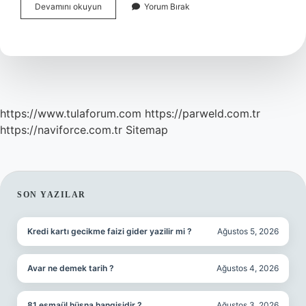
Boş
Devamını okuyun
Yorum Bırak
Gebelikte
Beta
Hcg
Kaç
Olur
https://www.tulaforum.com
https://parweld.com.tr
https://naviforce.com.tr
Sitemap
SIDEBAR
SON YAZILAR
Kredi kartı gecikme faizi gider yazilir mi ?
Ağustos 5, 2026
Avar ne demek tarih ?
Ağustos 4, 2026
81 esmaül hüsna hangisidir ?
Ağustos 3, 2026