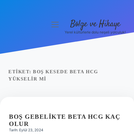
Bölge ve Hikaye
menüyü
aç
Yerel kültürlerle dolu neşeli yolculuk!
Anasayfa
Gizlilik Politikası
Yasal Uyarı
ETIKET:
BOŞ KESEDE BETA HCG
YÜKSELIR MI
Hakkımızda
BOŞ GEBELIKTE BETA HCG KAÇ
OLUR
Tarih: Eylül 23, 2024