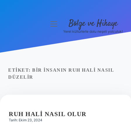
Bölge ve Hikaye
menüyü
aç
Yerel kültürlerle dolu neşeli yolculuk!
Anasayfa
Gizlilik Politikası
Yasal Uyarı
ETIKET:
BIR INSANIN RUH HALI NASIL
DÜZELIR
Hakkımızda
RUH HALI NASIL OLUR
Tarih: Ekim 23, 2024