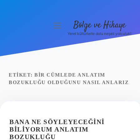
Bölge ve Hikaye
menüyü
aç
Yerel kültürlerle dolu neşeli yolculuk!
Anasayfa
Gizlilik Politikası
Yasal Uyarı
ETIKET:
BIR CÜMLEDE ANLATIM
BOZUKLUĞU OLDUĞUNU NASIL ANLARIZ
Hakkımızda
BANA NE SÖYLEYECEĞINI
BILIYORUM ANLATIM
BOZUKLUĞU