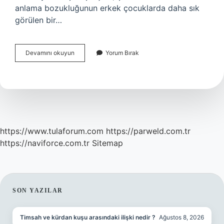
anlama bozukluğunun erkek çocuklarda daha sık
görülen bir…
Bana
Devamını okuyun
Yorum Bırak
Ne
Söyleyeceğini
Biliyorum
Anlatım
Bozukluğu
https://www.tulaforum.com
https://parweld.com.tr
https://naviforce.com.tr
Sitemap
SIDEBAR
SON YAZILAR
Timsah ve kürdan kuşu arasındaki ilişki nedir ?
Ağustos 8, 2026