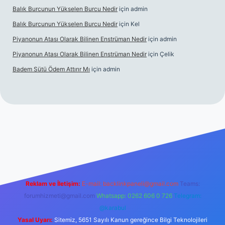
Balık Burcunun Yükselen Burcu Nedir
için
admin
Balık Burcunun Yükselen Burcu Nedir
için
Kel
Piyanonun Atası Olarak Bilinen Enstrüman Nedir
için
admin
Piyanonun Atası Olarak Bilinen Enstrüman Nedir
için
Çelik
Badem Sütü Ödem Attırır Mı
için
admin
nd opera bet
elexbett.net
tulipbetgiris.org
Reklam ve İletişim:
E-mail:
backlinkpaneli@gmail.com
Teams:
forumhizmeti@gmail.com
Whatsapp: 0262 606 0 726
Telegram:
@karabul
Yasal Uyarı:
Sitemiz, 5651 Sayılı Kanun gereğince Bilgi Teknolojileri