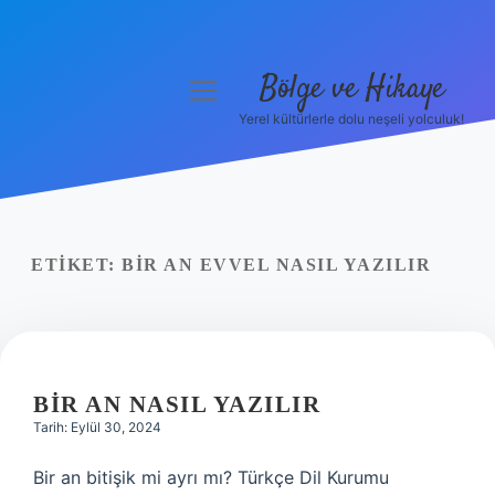
Bölge ve Hikaye
menüyü
aç
Yerel kültürlerle dolu neşeli yolculuk!
Anasayfa
Gizlilik Politikası
Yasal Uyarı
ETIKET:
BIR AN EVVEL NASIL YAZILIR
Hakkımızda
BIR AN NASIL YAZILIR
Tarih: Eylül 30, 2024
Bir an bitişik mi ayrı mı? Türkçe Dil Kurumu