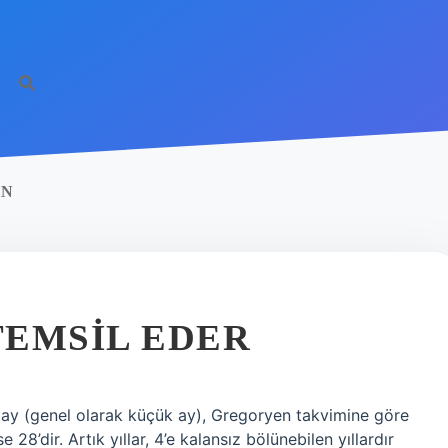
AN
TEMSIL EDER
k ay (genel olarak küçük ay), Gregoryen takvimine göre
ise 28’dir. Artık yıllar, 4’e kalansız bölünebilen yıllardır