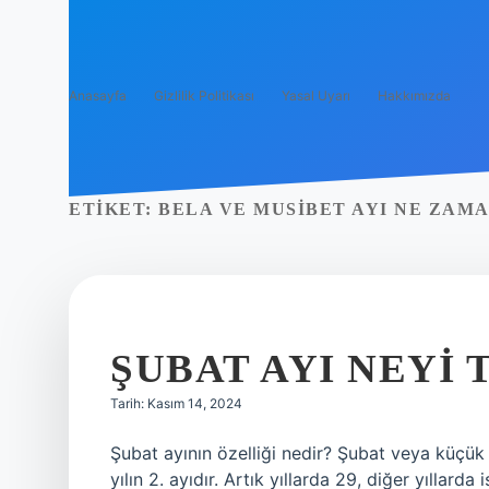
Anasayfa
Gizlilik Politikası
Yasal Uyarı
Hakkımızda
ETIKET:
BELA VE MUSIBET AYI NE ZAM
ŞUBAT AYI NEYI 
Tarih: Kasım 14, 2024
Şubat ayının özelliği nedir? Şubat veya küçü
yılın 2. ayıdır. Artık yıllarda 29, diğer yıllarda 