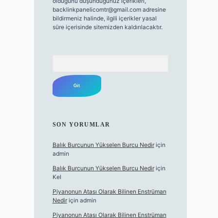
olduğunu düşündüğünüz içerikleri,
backlinkpanelicomtr@gmail.com
adresine
bildirmeniz halinde, ilgili içerikler yasal
süre içerisinde sitemizden kaldırılacaktır.
Arama
SON YORUMLAR
Balık Burcunun Yükselen Burcu Nedir
için
admin
Balık Burcunun Yükselen Burcu Nedir
için
Kel
Piyanonun Atası Olarak Bilinen Enstrüman
Nedir
için
admin
Piyanonun Atası Olarak Bilinen Enstrüman