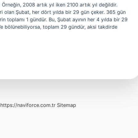
Örneğin, 2008 artık yıl iken 2100 artık yıl değildir.
ri olan Şubat, her dört yılda bir 29 gün çeker. 365 gün
rin toplamı 1 gündür. Bu, Şubat ayının her 4 yılda bir 29
’e bölünebiliyorsa, toplam 29 gündür, aksi takdirde
https://naviforce.com.tr
Sitemap