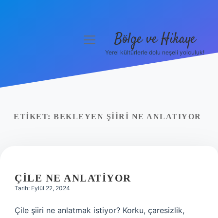
Bölge ve Hikaye
menüyü
aç
Yerel kültürlerle dolu neşeli yolculuk!
Anasayfa
Gizlilik Politikası
Yasal Uyarı
ETIKET:
BEKLEYEN ŞIIRI NE ANLATIYOR
Hakkımızda
ÇILE NE ANLATIYOR
Tarih: Eylül 22, 2024
Çile şiiri ne anlatmak istiyor? Korku, çaresizlik,