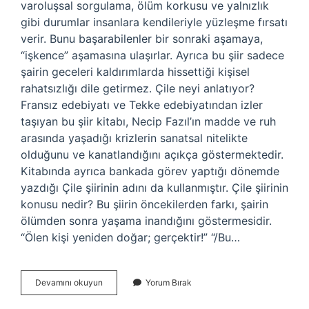
varoluşsal sorgulama, ölüm korkusu ve yalnızlık
gibi durumlar insanlara kendileriyle yüzleşme fırsatı
verir. Bunu başarabilenler bir sonraki aşamaya,
“işkence” aşamasına ulaşırlar. Ayrıca bu şiir sadece
şairin geceleri kaldırımlarda hissettiği kişisel
rahatsızlığı dile getirmez. Çile neyi anlatıyor?
Fransız edebiyatı ve Tekke edebiyatından izler
taşıyan bu şiir kitabı, Necip Fazıl’ın madde ve ruh
arasında yaşadığı krizlerin sanatsal nitelikte
olduğunu ve kanatlandığını açıkça göstermektedir.
Kitabında ayrıca bankada görev yaptığı dönemde
yazdığı Çile şiirinin adını da kullanmıştır. Çile şiirinin
konusu nedir? Bu şiirin öncekilerden farkı, şairin
ölümden sonra yaşama inandığını göstermesidir.
“Ölen kişi yeniden doğar; gerçektir!” “/Bu…
Çile
Devamını okuyun
Yorum Bırak
Ne
Anlatiyor