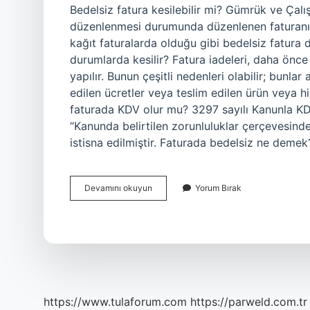
Bedelsiz fatura kesilebilir mi? Gümrük ve Çalı
düzenlenmesi durumunda düzenlenen faturanın 
kağıt faturalarda olduğu gibi bedelsiz fatura
durumlarda kesilir? Fatura iadeleri, daha önce
yapılır. Bunun çeşitli nedenleri olabilir; bunlar 
edilen ücretler veya teslim edilen ürün veya h
faturada KDV olur mu? 3297 sayılı Kanunla KD
“Kanunda belirtilen zorunluluklar çerçevesind
istisna edilmiştir. Faturada bedelsiz ne deme
Bedelsiz
Devamını okuyun
Yorum Bırak
Faturaya
Iade
Kesilir
Mi
https://www.tulaforum.com
https://parweld.com.tr