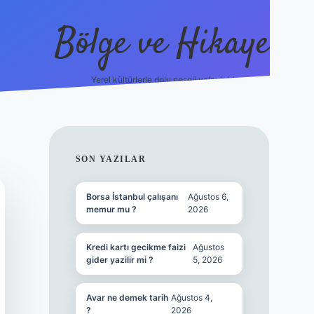
Bölge ve Hikaye
Yerel kültürlerle dolu neşeli yolculuk!
grand opera
SIDEBAR
SON YAZILAR
Borsa İstanbul çalışanı
Ağustos 6,
memur mu ?
2026
Kredi kartı gecikme faizi
Ağustos
gider yazilir mi ?
5, 2026
Avar ne demek tarih
Ağustos 4,
?
2026