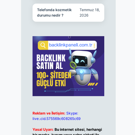
Telefonda kozmetik
Temmuz 18,
durumu nedir ?
2026
Reklam ve İletişim:
Skype:
live:.cid.575569c608265c69
Yasal Uyarı:
Bu internet sitesi, herhangi
bir marka, kurum veya şahıs şirketi ile