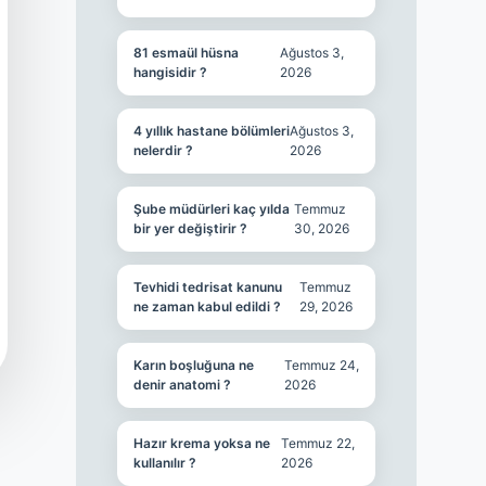
81 esmaül hüsna
Ağustos 3,
hangisidir ?
2026
4 yıllık hastane bölümleri
Ağustos 3,
nelerdir ?
2026
Şube müdürleri kaç yılda
Temmuz
bir yer değiştirir ?
30, 2026
Tevhidi tedrisat kanunu
Temmuz
ne zaman kabul edildi ?
29, 2026
Karın boşluğuna ne
Temmuz 24,
denir anatomi ?
2026
Hazır krema yoksa ne
Temmuz 22,
kullanılır ?
2026