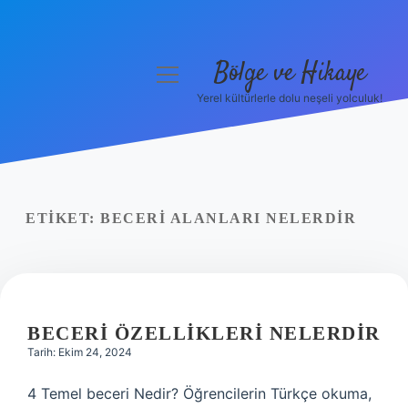
Bölge ve Hikaye
menüyü
aç
Yerel kültürlerle dolu neşeli yolculuk!
Anasayfa
Gizlilik Politikası
Yasal Uyarı
ETIKET:
BECERI ALANLARI NELERDIR
Hakkımızda
BECERI ÖZELLIKLERI NELERDIR
Tarih: Ekim 24, 2024
4 Temel beceri Nedir? Öğrencilerin Türkçe okuma,