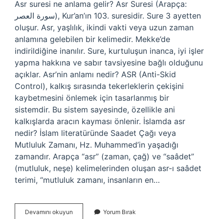
Asr suresi ne anlama gelir? Asr Suresi (Arapça:
سورة العصر), Kur’an’ın 103. suresidir. Sure 3 ayetten
oluşur. Asr, yaşlılık, ikindi vakti veya uzun zaman
anlamına gelebilen bir kelimedir. Mekke’de
indirildiğine inanılır. Sure, kurtuluşun inanca, iyi işler
yapma hakkına ve sabır tavsiyesine bağlı olduğunu
açıklar. Asr’nin anlamı nedir? ASR (Anti-Skid
Control), kalkış sırasında tekerleklerin çekişini
kaybetmesini önlemek için tasarlanmış bir
sistemdir. Bu sistem sayesinde, özellikle ani
kalkışlarda aracın kayması önlenir. İslamda asr
nedir? İslam literatüründe Saadet Çağı veya
Mutluluk Zamanı, Hz. Muhammed’in yaşadığı
zamandır. Arapça “asr” (zaman, çağ) ve “saâdet”
(mutluluk, neşe) kelimelerinden oluşan asr-ı saâdet
terimi, “mutluluk zamanı, insanların en…
Asr
Devamını okuyun
Yorum Bırak