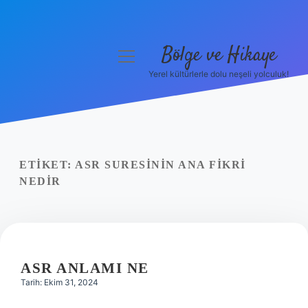
Bölge ve Hikaye
menüyü
aç
Yerel kültürlerle dolu neşeli yolculuk!
Anasayfa
Gizlilik Politikası
Yasal Uyarı
ETIKET:
ASR SURESININ ANA FIKRI
NEDIR
Hakkımızda
ASR ANLAMI NE
Tarih: Ekim 31, 2024