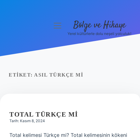
Bölge ve Hikaye
menüyü
aç
Yerel kültürlerle dolu neşeli yolculuk!
Anasayfa
Gizlilik Politikası
Yasal Uyarı
ETIKET:
ASIL TÜRKÇE MI
Hakkımızda
TOTAL TÜRKÇE MI
Tarih: Kasım 8, 2024
Total kelimesi Türkçe mi? Total kelimesinin kökeni