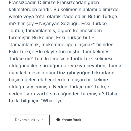
Fransızcadır. Dilimize Fransızcadan giren
kelimelerden biridir. Bu kelimenin anlamı dilimizde
whole veya total olarak ifade edilir. Bütün Türkçe
mi? her şey – Nişanyan Sözlüğü. Eski Türkçe
“bütün, tamamlanmış, olgun” kelimesinden
türemiştir. Bu kelime, Eski Türkçe büt –
“tamamlamak, mükemmelliğe ulaşmak” fiilinden,
Eski Türkçe +In ekiyle türemiştir. Tüm kelimesi
Türkçe mi? Tüm kelimesinin tarihî Türk kelimesi
olduğunu ileri sürdüğüm bir yazıya cevaben, Tüm >
düm kelimesinin düm Düz gibi yoğun tekrarların
başına gelen ek hecelerden oluşan bir kelime
olduğu söylenmişti. Neden Türkçe mi? Türkçe
neden “soru zarfı” sözcüğünden türemiştir? Daha
fazla bilgi için “What¹”ye…
Total
Devamını okuyun
Yorum Bırak
Türkçe
Mi