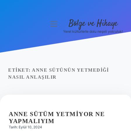
Bölge ve Hikaye
menüyü
aç
Yerel kültürlerle dolu neşeli yolculuk!
Anasayfa
Gizlilik Politikası
Yasal Uyarı
ETIKET:
ANNE SÜTÜNÜN YETMEDIĞI
NASIL ANLAŞILIR
Hakkımızda
ANNE SÜTÜM YETMIYOR NE
YAPMALIYIM
Tarih: Eylül 10, 2024