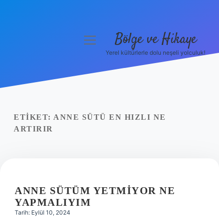
Bölge ve Hikaye
menüyü
aç
Yerel kültürlerle dolu neşeli yolculuk!
Anasayfa
Gizlilik Politikası
Yasal Uyarı
ETIKET:
ANNE SÜTÜ EN HIZLI NE
ARTIRIR
Hakkımızda
ANNE SÜTÜM YETMIYOR NE
YAPMALIYIM
Tarih: Eylül 10, 2024