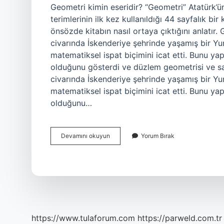
Geometri kimin eseridir? “Geometri” Atatürk’
terimlerinin ilk kez kullanıldığı 44 sayfalık bir
önsözde kitabın nasıl ortaya çıktığını anlatır
civarında İskenderiye şehrinde yaşamış bir Y
matematiksel ispat biçimini icat etti. Bunu 
olduğunu gösterdi ve düzlem geometrisi ve say
civarında İskenderiye şehrinde yaşamış bir Y
matematiksel ispat biçimini icat etti. Bunu 
olduğunu…
Geometrinin
Devamını okuyun
Yorum Bırak
Temelleri
Kimin
Eseri
https://www.tulaforum.com
https://parweld.com.tr