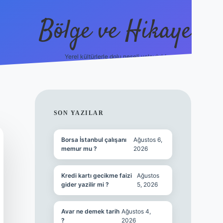
Bölge ve Hikaye
Yerel kültürlerle dolu neşeli yolculuk!
grand opera b
SIDEBAR
SON YAZILAR
Borsa İstanbul çalışanı
Ağustos 6,
memur mu ?
2026
Kredi kartı gecikme faizi
Ağustos
gider yazilir mi ?
5, 2026
Avar ne demek tarih
Ağustos 4,
?
2026