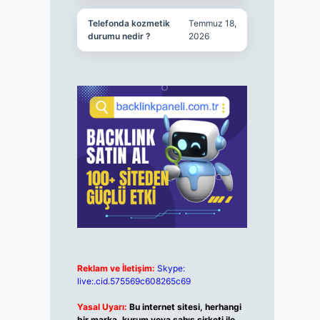
Telefonda kozmetik
Temmuz 18,
durumu nedir ?
2026
Reklam ve İletişim:
Skype:
live:.cid.575569c608265c69
Yasal Uyarı:
Bu internet sitesi, herhangi
bir marka, kurum veya şahıs şirketi ile