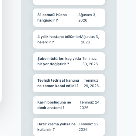
81 esmaül hüsna
Ağustos 3,
hangisidir ?
2026
4 yıllık hastane bölümleri
Ağustos 3,
nelerdir ?
2026
Şube müdürleri kaç yılda
Temmuz
bir yer değiştirir ?
30, 2026
Tevhidi tedrisat kanunu
Temmuz
ne zaman kabul edildi ?
29, 2026
Karın boşluğuna ne
Temmuz 24,
denir anatomi ?
2026
Hazır krema yoksa ne
Temmuz 22,
kullanılır ?
2026