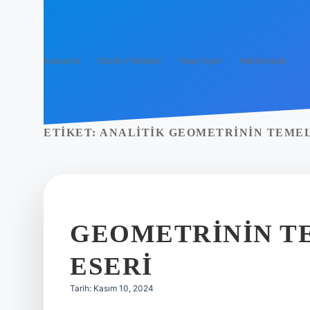
Anasayfa
Gizlilik Politikası
Yasal Uyarı
Hakkımızda
ETIKET:
ANALITIK GEOMETRININ TEMEL
GEOMETRININ T
ESERI
Tarih: Kasım 10, 2024