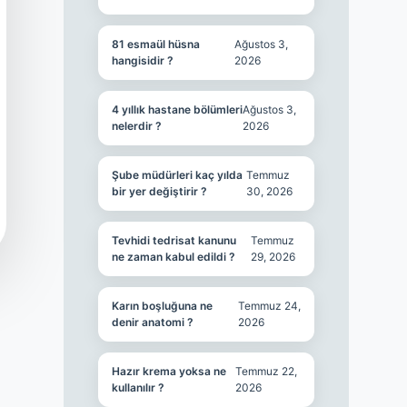
81 esmaül hüsna
Ağustos 3,
hangisidir ?
2026
4 yıllık hastane bölümleri
Ağustos 3,
nelerdir ?
2026
Şube müdürleri kaç yılda
Temmuz
bir yer değiştirir ?
30, 2026
Tevhidi tedrisat kanunu
Temmuz
ne zaman kabul edildi ?
29, 2026
Karın boşluğuna ne
Temmuz 24,
denir anatomi ?
2026
Hazır krema yoksa ne
Temmuz 22,
kullanılır ?
2026