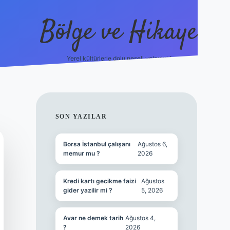
Bölge ve Hikaye
Yerel kültürlerle dolu neşeli yolculuk!
grand opera b
SIDEBAR
SON YAZILAR
Borsa İstanbul çalışanı
Ağustos 6,
memur mu ?
2026
Kredi kartı gecikme faizi
Ağustos
gider yazilir mi ?
5, 2026
Avar ne demek tarih
Ağustos 4,
?
2026