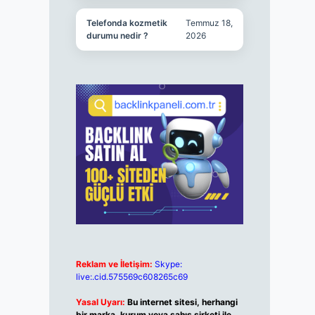
Telefonda kozmetik
Temmuz 18,
durumu nedir ?
2026
Reklam ve İletişim:
Skype:
live:.cid.575569c608265c69
Yasal Uyarı:
Bu internet sitesi, herhangi
bir marka, kurum veya şahıs şirketi ile