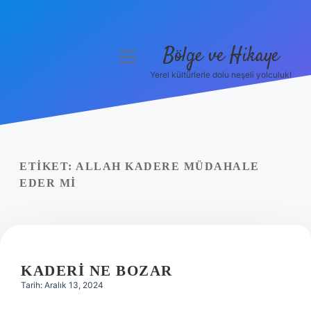
Bölge ve Hikaye
menüyü
aç
Yerel kültürlerle dolu neşeli yolculuk!
Anasayfa
Gizlilik Politikası
Yasal Uyarı
ETIKET:
ALLAH KADERE MÜDAHALE
EDER MI
Hakkımızda
KADERI NE BOZAR
Tarih: Aralık 13, 2024