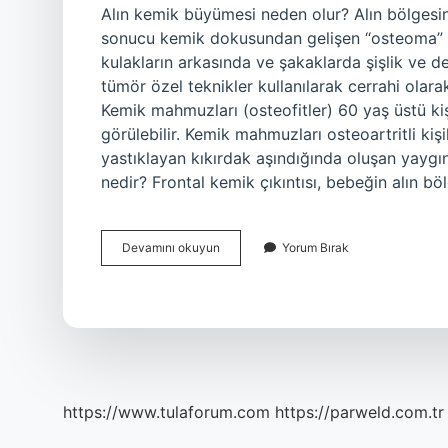
Alın kemik büyümesi neden olur? Alın bölgesin
sonucu kemik dokusundan gelişen “osteoma” adı
kulakların arkasında ve şakaklarda şişlik ve 
tümör özel teknikler kullanılarak cerrahi olarak
Kemik mahmuzları (osteofitler) 60 yaş üstü ki
görülebilir. Kemik mahmuzları osteoartritli kiş
yastıklayan kıkırdak aşındığında oluşan yaygın 
nedir? Frontal kemik çıkıntısı, bebeğin alın böl
Alnımda
Devamını okuyun
Yorum Bırak
Kemik
Çıkıntısı
Neden
Olur
https://www.tulaforum.com
https://parweld.com.tr