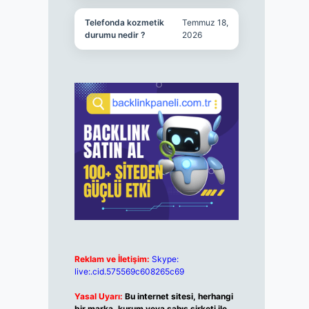
Telefonda kozmetik
Temmuz 18,
durumu nedir ?
2026
Reklam ve İletişim:
Skype:
live:.cid.575569c608265c69
Yasal Uyarı:
Bu internet sitesi, herhangi
bir marka, kurum veya şahıs şirketi ile