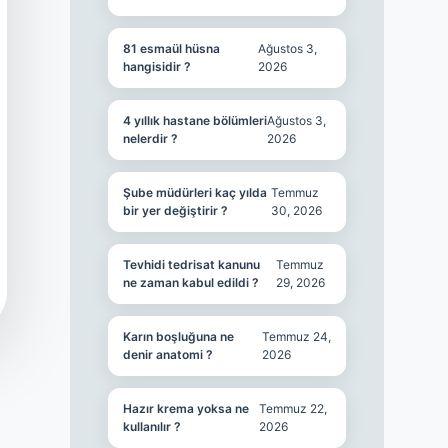
81 esmaül hüsna
Ağustos 3,
hangisidir ?
2026
4 yıllık hastane bölümleri
Ağustos 3,
nelerdir ?
2026
Şube müdürleri kaç yılda
Temmuz
bir yer değiştirir ?
30, 2026
Tevhidi tedrisat kanunu
Temmuz
ne zaman kabul edildi ?
29, 2026
Karın boşluğuna ne
Temmuz 24,
denir anatomi ?
2026
Hazır krema yoksa ne
Temmuz 22,
kullanılır ?
2026