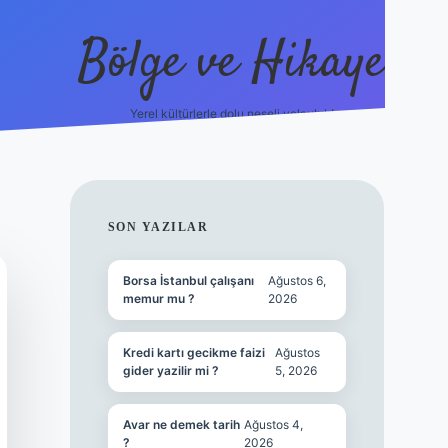
Bölge ve Hikaye
Yerel kültürlerle dolu neşeli yolculuk!
grand opera
SIDEBAR
SON YAZILAR
Borsa İstanbul çalışanı
Ağustos 6,
memur mu ?
2026
Kredi kartı gecikme faizi
Ağustos
gider yazilir mi ?
5, 2026
Avar ne demek tarih
Ağustos 4,
?
2026