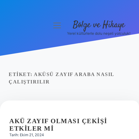
Bölge ve Hikaye
menüyü
aç
Yerel kültürlerle dolu neşeli yolculuk!
Anasayfa
Gizlilik Politikası
Yasal Uyarı
ETIKET:
AKÜSÜ ZAYIF ARABA NASIL
ÇALIŞTIRILIR
Hakkımızda
AKÜ ZAYIF OLMASI ÇEKIŞI
ETKILER MI
Tarih: Ekim 21, 2024