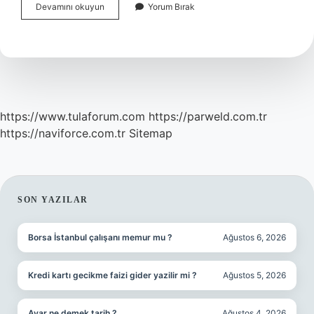
Akü
Devamını okuyun
Yorum Bırak
Zayıf
Olması
Çekişi
Etkiler
Mi
https://www.tulaforum.com
https://parweld.com.tr
https://naviforce.com.tr
Sitemap
SIDEBAR
SON YAZILAR
Borsa İstanbul çalışanı memur mu ?
Ağustos 6, 2026
Kredi kartı gecikme faizi gider yazilir mi ?
Ağustos 5, 2026
Avar ne demek tarih ?
Ağustos 4, 2026