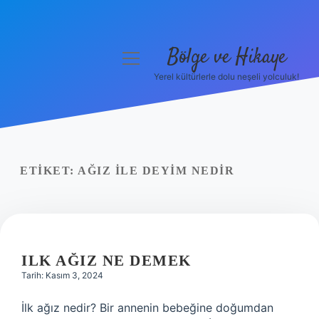
Bölge ve Hikaye
menüyü
aç
Yerel kültürlerle dolu neşeli yolculuk!
Anasayfa
Gizlilik Politikası
Yasal Uyarı
ETIKET:
AĞIZ ILE DEYIM NEDIR
Hakkımızda
ILK AĞIZ NE DEMEK
Tarih: Kasım 3, 2024
İlk ağız nedir? Bir annenin bebeğine doğumdan