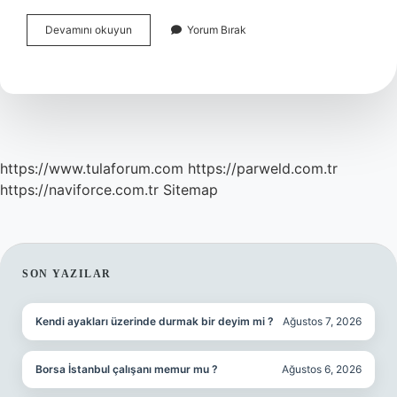
29
Devamını okuyun
Yorum Bırak
Ekim
Konserleri
Istanbul
Kimler
Var
https://www.tulaforum.com
https://parweld.com.tr
https://naviforce.com.tr
Sitemap
SIDEBAR
SON YAZILAR
Kendi ayakları üzerinde durmak bir deyim mi ?
Ağustos 7, 2026
Borsa İstanbul çalışanı memur mu ?
Ağustos 6, 2026