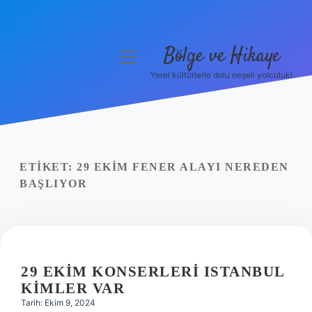
Bölge ve Hikaye
menüyü
aç
Yerel kültürlerle dolu neşeli yolculuk!
Anasayfa
Gizlilik Politikası
Yasal Uyarı
ETIKET:
29 EKIM FENER ALAYI NEREDEN
BAŞLIYOR
Hakkımızda
29 EKIM KONSERLERI ISTANBUL
KIMLER VAR
Tarih: Ekim 9, 2024