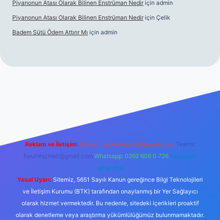
Piyanonun Atası Olarak Bilinen Enstrüman Nedir
için
admin
Piyanonun Atası Olarak Bilinen Enstrüman Nedir
için
Çelik
Badem Sütü Ödem Attırır Mı
için
admin
d opera bet
elexbett.net
tulipbetgiris.org
Reklam ve İletişim:
E-mail:
backlinkpaneli@gmail.com
Teams:
forumhizmeti@gmail.com
Whatsapp: 0262 606 0 726
Telegram:
@karabul
Yasal Uyarı:
Sitemiz, 5651 Sayılı Kanun gereğince Bilgi Teknolojileri
ve İletişim Kurumu (BTK) tarafından onaylanmış bir Yer Sağlayıcı
olarak hizmet vermektedir. Bu nedenle, sitedeki içerikleri proaktif
olarak denetleme veya araştırma yükümlülüğümüz bulunmamaktadır.