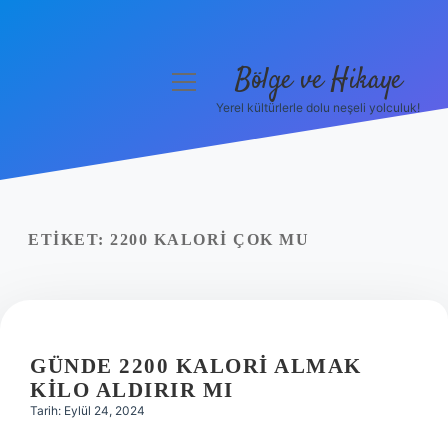
Bölge ve Hikaye
menüyü
aç
Yerel kültürlerle dolu neşeli yolculuk!
Anasayfa
Gizlilik Politikası
Yasal Uyarı
ETIKET:
2200 KALORI ÇOK MU
Hakkımızda
GÜNDE 2200 KALORI ALMAK
KILO ALDIRIR MI
Tarih: Eylül 24, 2024