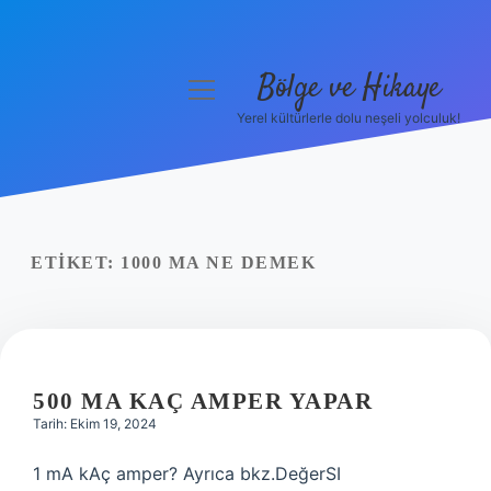
Bölge ve Hikaye
menüyü
aç
Yerel kültürlerle dolu neşeli yolculuk!
Anasayfa
Gizlilik Politikası
Yasal Uyarı
ETIKET:
1000 MA NE DEMEK
Hakkımızda
500 MA KAÇ AMPER YAPAR
Tarih: Ekim 19, 2024
1 mA kAç amper? Ayrıca bkz.DeğerSI