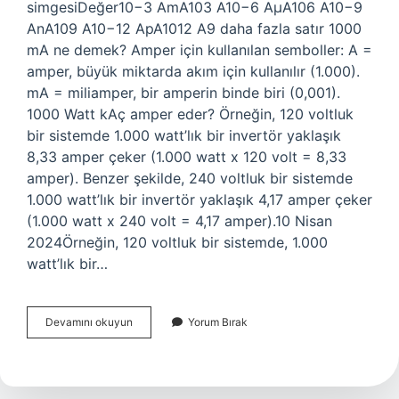
simgesiDeğer10−3 AmA103 A10−6 AµA106 A10−9
AnA109 A10−12 ApA1012 A9 daha fazla satır 1000
mA ne demek? Amper için kullanılan semboller: A =
amper, büyük miktarda akım için kullanılır (1.000).
mA = miliamper, bir amperin binde biri (0,001).
1000 Watt kAç amper eder? Örneğin, 120 voltluk
bir sistemde 1.000 watt’lık bir invertör yaklaşık
8,33 amper çeker (1.000 watt x 120 volt = 8,33
amper). Benzer şekilde, 240 voltluk bir sistemde
1.000 watt’lık bir invertör yaklaşık 4,17 amper çeker
(1.000 watt x 240 volt = 4,17 amper).10 Nisan
2024Örneğin, 120 voltluk bir sistemde, 1.000
watt’lık bir…
500
Devamını okuyun
Yorum Bırak
Ma
Kaç
Amper
Yapar