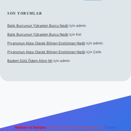
SON YORUMLAR
Balık Burcunun Yükselen Burcu Nedir
için
admin
Balık Burcunun Yükselen Burcu Nedir
için
Kel
Piyanonun Atası Olarak Bilinen Enstrüman Nedir
için
admin
Piyanonun Atası Olarak Bilinen Enstrüman Nedir
için
Çelik
Badem Sütü Ödem Attırır Mı
için
admin
exbett.net
tulipbetgiris.org
Reklam ve İletişim:
E-mail:
backlinkpaneli@gmail.com
Teams: