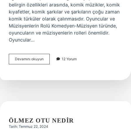
belirgin özellikleri arasında, komik müzikler, komik
kıyafetler, komik şarkılar ve şarkıların çoğu zaman
komik türküler olarak çalınmasıdır. Oyuncular ve
Müzisyenlerin Rolü Komedyen-Müzisyen türünde,
oyuncuların ve müzisyenlerin rolleri önemlidir.
Oyuncular…
En
Devamını okuyun
12 Yorum
eski
tiyatro
türü
nedir
ÖLMEZ OTU NEDIR
Tarih: Temmuz 22, 2024