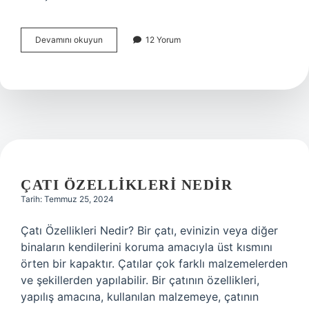
Tek
Devamını okuyun
12 Yorum
çenekli
ne
demek
ÇATI ÖZELLIKLERI NEDIR
Tarih: Temmuz 25, 2024
Çatı Özellikleri Nedir? Bir çatı, evinizin veya diğer
binaların kendilerini koruma amacıyla üst kısmını
örten bir kapaktır. Çatılar çok farklı malzemelerden
ve şekillerden yapılabilir. Bir çatının özellikleri,
yapılış amacına, kullanılan malzemeye, çatının