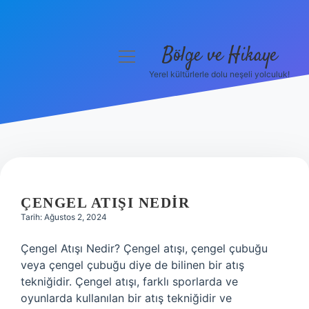
Bölge ve Hikaye
menüyü
aç
Yerel kültürlerle dolu neşeli yolculuk!
Anasayfa
Gizlilik Politikası
Yasal Uyarı
BÖLGE
Hakkımızda
VE
ÇENGEL ATIŞI NEDIR
Tarih: Ağustos 2, 2024
HIKAYE
Çengel Atışı Nedir? Çengel atışı, çengel çubuğu
YAZILAR
veya çengel çubuğu diye de bilinen bir atış
tekniğidir. Çengel atışı, farklı sporlarda ve
oyunlarda kullanılan bir atış tekniğidir ve