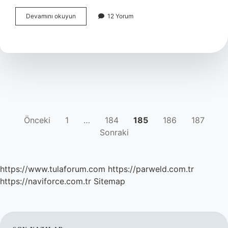
Ölmez
Devamını okuyun
12 Yorum
Otu
Nedir
YAZI
Önceki
1
…
184
185
186
187
Sonraki
SAYFALAMASI
https://www.tulaforum.com
https://parweld.com.tr
https://naviforce.com.tr
Sitemap